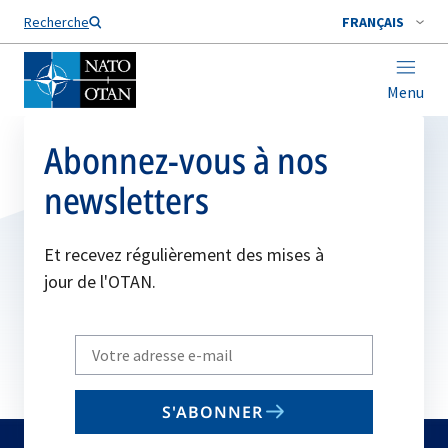
Nom de famille*
Recherche
FRANÇAIS
Menu
Abonnez-vous à nos
newsletters
Et recevez régulièrement des mises à
jour de l'OTAN.
Write
your
email
S'ABONNER
to
subscribe