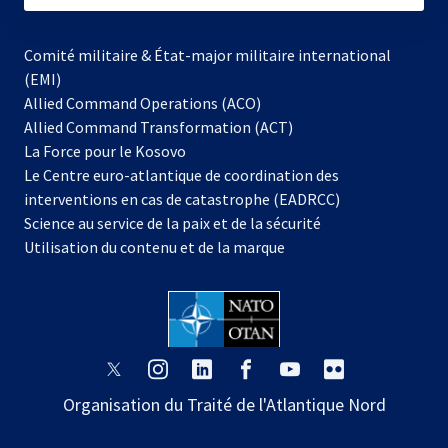
Comité militaire & État-major militaire international
(EMI)
Allied Command Operations (ACO)
Allied Command Transformation (ACT)
s’ouvre
La Force pour le Kosovo
dans
Le Centre euro-atlantique de coordination des
un
interventions en cas de catastrophe (EADRCC)
nouvel
Science au service de la paix et de la sécurité
onglet
Utilisation du contenu et de la marque
s’ouvre
s’ouvre
s’ouvre
s’ouvre
s’ouvre
s’ouvre
dans
dans
dans
dans
dans
dans
Organisation du Traité de l'Atlantique Nord
un
un
un
un
un
un
nouvel
nouvel
nouvel
nouvel
nouvel
nouvel