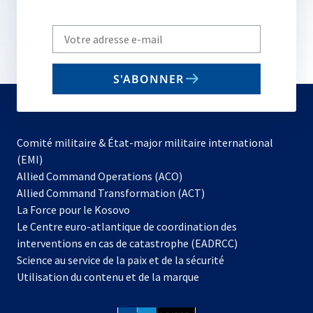
Write
your
email
S'ABONNER
to
subscribe
Comité militaire & État-major militaire international
(EMI)
s’ouvre
Allied Command Operations (ACO)
dans
Allied Command Transformation (ACT)
s’ouvre
un
La Force pour le Kosovo
dans
nouvel
Le Centre euro-atlantique de coordination des
un
onglet
interventions en cas de catastrophe (EADRCC)
nouvel
Science au service de la paix et de la sécurité
onglet
Utilisation du contenu et de la marque