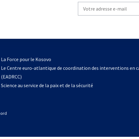
Write
your
email
to
subscribe
s’ouvre
l
La Force pour le Kosovo
dans
Le Centre euro-atlantique de coordination des interventions en 
un
(EADRCC)
nouvel
Science au service de la paix et de la sécurité
onglet
Nord