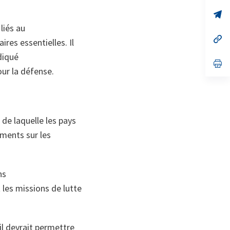
un
no
s’
on
da
liés au
un
no
s’
ires essentielles. Il
on
da
un
diqué
no
s’
our la défense.
on
da
un
no
on
de laquelle les pays
ments sur les
ns
 les missions de lutte
 il devrait permettre