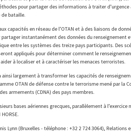
hodes pour partager des informations à traiter d’urgence a
de bataille.
 aux capacités en réseau de l’OTAN et à des liaisons de donné
ur partager instantanément des données du renseignement e
nique entre les systèmes des treize pays participants. Des s
 seront appliqués pour déterminer comment le renseignement
ider à localiser et à caractériser les menaces terroristes.
a ainsi largement à transformer les capacités de renseigneme
gramme OTAN de défense contre le terrorisme mené par la C
x des armements (CDNA) des pays membres.
lusieurs bases aériennes grecques, parallèlement à l’exercice 
N HORSE.
is Lynn (Bruxelles - téléphone : +32 2 724 3064), Relations 