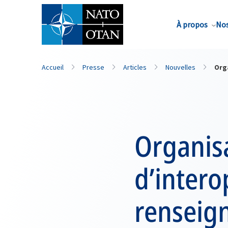
Nom de famille*
À propos
Nos
Accueil
Presse
Articles
Nouvelles
Org
Organisa
d’intero
renseig