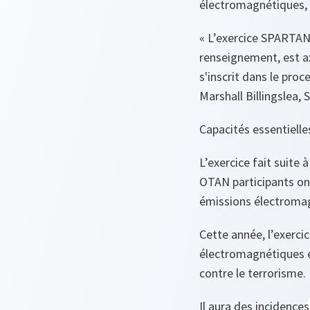
électromagnétiques, e
«
L’exercice SPARTAN H
renseignement, est axé
s'inscrit dans le pro
Marshall Billingslea,
Capacités essentielle
L’exercice fait suit
OTAN participants on
émissions électroma
Cette année, l’exerci
électromagnétiques et
contre le terrorisme.
Il aura des incidences