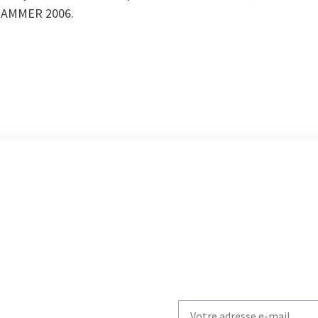
 HAMMER 2006.
Write