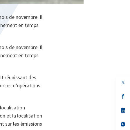
ois de novembre. Il
eignement en temps
ois de novembre. Il
eignement en temps
nt réunissant des
forces d’opérations
s’
da
un
localisation
no
s’
on
da
n et la localisation
un
t sur les émissions
no
s’
on
da