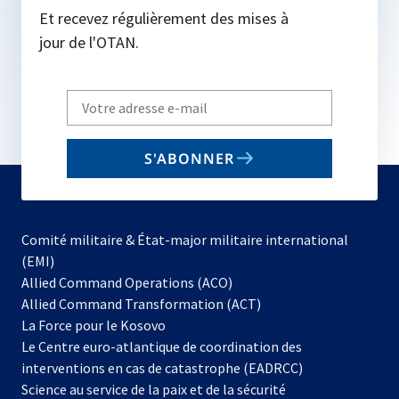
Et recevez régulièrement des mises à
jour de l'OTAN.
Write
your
email
S'ABONNER
to
subscribe
Comité militaire & État-major militaire international
(EMI)
s’ouvre
Allied Command Operations (ACO)
dans
Allied Command Transformation (ACT)
s’ouvre
un
La Force pour le Kosovo
dans
nouvel
Le Centre euro-atlantique de coordination des
un
onglet
interventions en cas de catastrophe (EADRCC)
nouvel
Science au service de la paix et de la sécurité