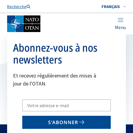
Nom de famille*
Recherche
FRANÇAIS
Menu
Abonnez-vous à nos
newsletters
Et recevez régulièrement des mises à
jour de l'OTAN.
Write
your
email
S'ABONNER
to
subscribe