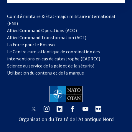
Comité militaire & État-major militaire international
(EMI)
Allied Command Operations (ACO)
Allied Command Transformation (ACT)
s’ouvre
La Force pour le Kosovo
dans
Le Centre euro-atlantique de coordination des
un
interventions en cas de catastrophe (EADRCC)
nouvel
Science au service de la paix et de la sécurité
onglet
Utilisation du contenu et de la marque
s’ouvre
s’ouvre
s’ouvre
s’ouvre
s’ouvre
s’ouvre
dans
dans
dans
dans
dans
dans
Organisation du Traité de l'Atlantique Nord
un
un
un
un
un
un
nouvel
nouvel
nouvel
nouvel
nouvel
nouvel