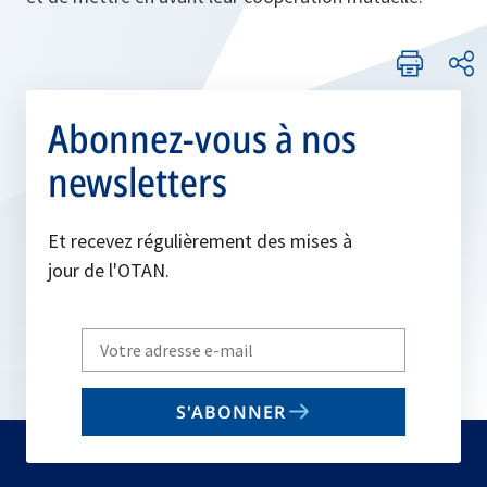
Abonnez-vous à nos
newsletters
Et recevez régulièrement des mises à
jour de l'OTAN.
Write
your
email
S'ABONNER
to
subscribe