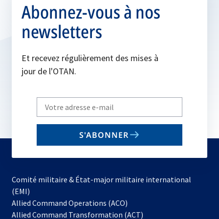
Abonnez-vous à nos
newsletters
Et recevez régulièrement des mises à
jour de l'OTAN.
Write
your
email
S'ABONNER
to
subscribe
Comité militaire & État-major militaire international
(EMI)
s’ouvre
Allied Command Operations (ACO)
dans
Allied Command Transformation (ACT)