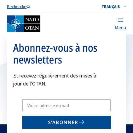
Nom de famille*
Recherche
FRANÇAIS
Menu
Abonnez-vous à nos
newsletters
Et recevez régulièrement des mises à
jour de l'OTAN.
Write
your
email
S'ABONNER
to
subscribe