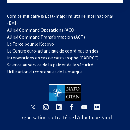
Comité militaire & État-major militaire international
(EMI)
Allied Command Operations (ACO)
Allied Command Transformation (ACT)
s’ouvre
La Force pour le Kosovo
dans
Le Centre euro-atlantique de coordination des
un
interventions en cas de catastrophe (EADRCC)
nouvel
Science au service de la paix et de la sécurité
onglet
Utilisation du contenu et de la marque
s’ouvre
s’ouvre
s’ouvre
s’ouvre
s’ouvre
s’ouvre
dans
dans
dans
dans
dans
dans
Organisation du Traité de l'Atlantique Nord
un
un
un
un
un
un
nouvel
nouvel
nouvel
nouvel
nouvel
nouvel