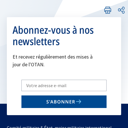
Abonnez-vous à nos
newsletters
Et recevez régulièrement des mises à
jour de l'OTAN.
Write
your
email
S'ABONNER
to
subscribe
Comité militaire & État-major militaire international