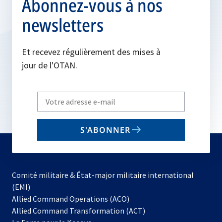
Abonnez-vous à nos
newsletters
Et recevez régulièrement des mises à
jour de l'OTAN.
Write
your
email
S'ABONNER
to
subscribe
Comité militaire & État-major militaire international
(EMI)
s’ouvre
Allied Command Operations (ACO)
dans
Allied Command Transformation (ACT)