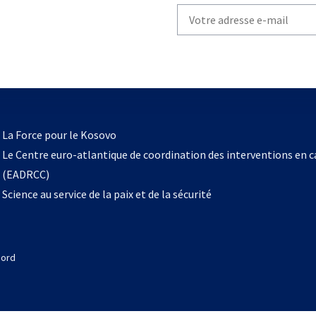
Write
your
email
to
subscribe
s’ouvre
l
La Force pour le Kosovo
dans
Le Centre euro-atlantique de coordination des interventions en 
un
(EADRCC)
nouvel
Science au service de la paix et de la sécurité
onglet
Nord