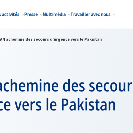
 activités
Presse
Multimédia
Travailler avec nous
TAN achemine des secours d'urgence vers le Pakistan
achemine des secour
e vers le Pakistan