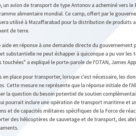
e, un avion de transport de type Antonov a acheminé vers le
ramme alimentaire mondial. Ce camp, offert par le gouvern
 sera utilisé à Mazaffarabad pour la distribution de produits 
ent de terre.
e aide en réponse à une demande directe du gouvernement p
et substantielle ne peut échapper à quiconque a pu voir les 
s touchées"
a expliqué le porte-parole de l'OTAN, James App
s en place pour transporter, lorsque c'est nécessaire, les do
s. Cette mesure ne représente que la réponse initiale de l'All
ner la question du besoin potentiel de soutien complémentai
ui pourrait inclure une opération de transport maritime et u
 et de capacités militaires spécifiques de la Force de réac
ter des hélicoptères de sauvetage et de transport, des abri
caments.