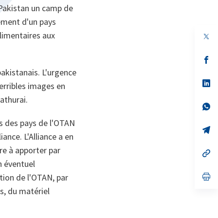
 Pakistan un camp de
ement d'un pays
alimentaires aux
s’
da
akistanais. L'urgence
un
no
s’
terribles images en
on
da
un
athurai.
no
s’
on
da
un
ns des pays de l'OTAN
no
s’
iance. L'Alliance a en
on
da
un
re à apporter par
no
s’
on
da
n éventuel
un
no
s’
tion de l'OTAN, par
on
da
s, du matériel
un
no
on