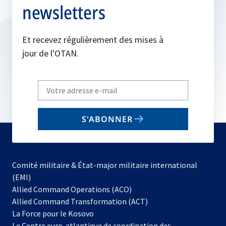
newsletters
Et recevez régulièrement des mises à
jour de l'OTAN.
Write
your
email
S'ABONNER
to
subscribe
Comité militaire & État-major militaire international
(EMI)
s’ouvre
Allied Command Operations (ACO)
dans
Allied Command Transformation (ACT)
s’ouvre
un
La Force pour le Kosovo
dans
nouvel
Le Centre euro-atlantique de coordination des