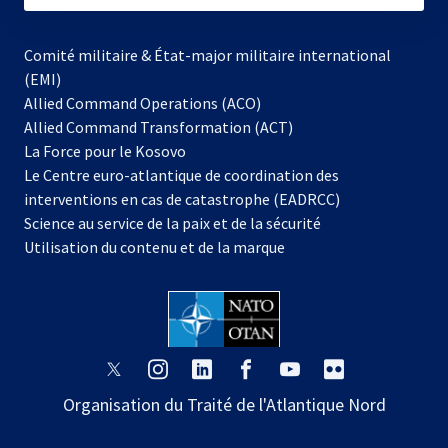
Comité militaire & État-major militaire international
(EMI)
Allied Command Operations (ACO)
Allied Command Transformation (ACT)
s’ouvre
La Force pour le Kosovo
dans
Le Centre euro-atlantique de coordination des
un
interventions en cas de catastrophe (EADRCC)
nouvel
Science au service de la paix et de la sécurité
onglet
Utilisation du contenu et de la marque
s’ouvre
s’ouvre
s’ouvre
s’ouvre
s’ouvre
s’ouvre
dans
dans
dans
dans
dans
dans
Organisation du Traité de l'Atlantique Nord
un
un
un
un
un
un
nouvel
nouvel
nouvel
nouvel
nouvel
nouvel