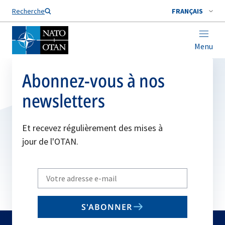
Nom de famille*
Recherche
FRANÇAIS
Menu
Abonnez-vous à nos
newsletters
Et recevez régulièrement des mises à
jour de l'OTAN.
Write
your
email
S'ABONNER
to
subscribe