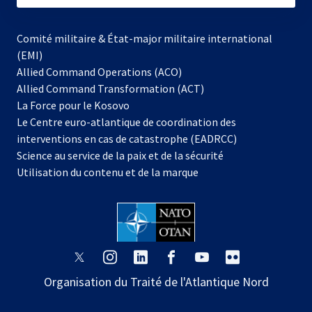
Comité militaire & État-major militaire international
(EMI)
Allied Command Operations (ACO)
Allied Command Transformation (ACT)
s’ouvre
La Force pour le Kosovo
dans
Le Centre euro-atlantique de coordination des
un
interventions en cas de catastrophe (EADRCC)
nouvel
Science au service de la paix et de la sécurité
onglet
Utilisation du contenu et de la marque
s’ouvre
s’ouvre
s’ouvre
s’ouvre
s’ouvre
s’ouvre
dans
dans
dans
dans
dans
dans
Organisation du Traité de l'Atlantique Nord
un
un
un
un
un
un
nouvel
nouvel
nouvel
nouvel
nouvel
nouvel