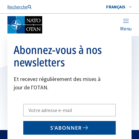
Nom de famille*
Recherche
FRANÇAIS
Menu
Abonnez-vous à nos
newsletters
Et recevez régulièrement des mises à
jour de l'OTAN.
Write
your
email
S'ABONNER
to
subscribe