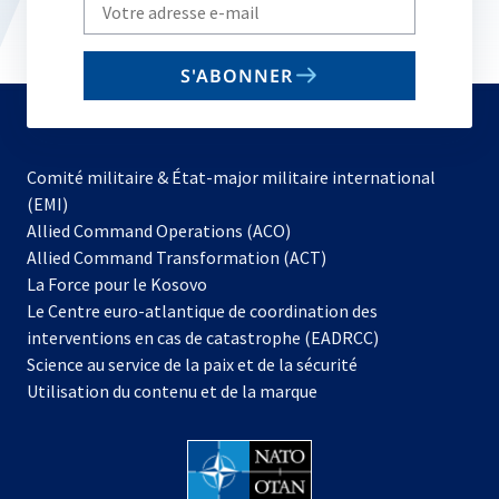
Write
your
email
S'ABONNER
to
subscribe
Comité militaire & État-major militaire international
(EMI)
s’ouvre
Allied Command Operations (ACO)
dans
Allied Command Transformation (ACT)
s’ouvre
un
La Force pour le Kosovo
dans
nouvel
Le Centre euro-atlantique de coordination des
un
onglet
interventions en cas de catastrophe (EADRCC)
nouvel
Science au service de la paix et de la sécurité
onglet
Utilisation du contenu et de la marque