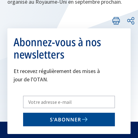
organisé au Royaume-Uni en septembre prochain.
Abonnez-vous à nos
newsletters
Et recevez régulièrement des mises à
jour de l'OTAN.
Write
your
email
S'ABONNER
to
subscribe