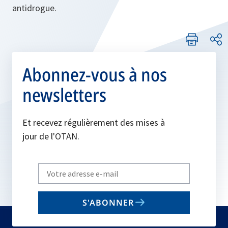
antidrogue.
Abonnez-vous à nos
newsletters
Et recevez régulièrement des mises à
jour de l'OTAN.
Write
your
email
S'ABONNER
to
subscribe