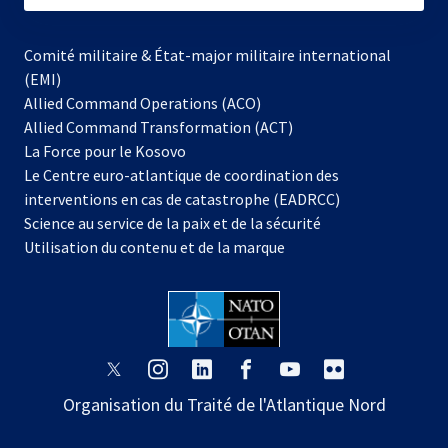
Comité militaire & État-major militaire international
(EMI)
Allied Command Operations (ACO)
Allied Command Transformation (ACT)
s’ouvre
La Force pour le Kosovo
dans
Le Centre euro-atlantique de coordination des
un
interventions en cas de catastrophe (EADRCC)
nouvel
Science au service de la paix et de la sécurité
onglet
Utilisation du contenu et de la marque
s’ouvre
s’ouvre
s’ouvre
s’ouvre
s’ouvre
s’ouvre
dans
dans
dans
dans
dans
dans
Organisation du Traité de l'Atlantique Nord
un
un
un
un
un
un
nouvel
nouvel
nouvel
nouvel
nouvel
nouvel