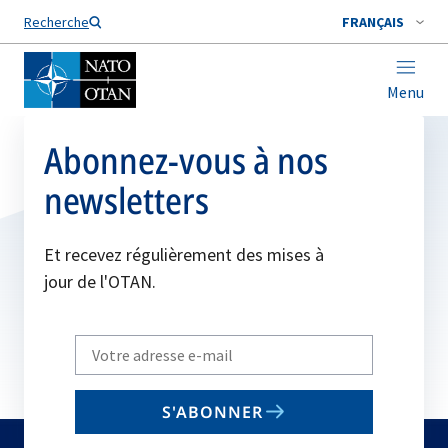
Nom de famille*
Recherche
FRANÇAIS
Menu
Abonnez-vous à nos
newsletters
Et recevez régulièrement des mises à
jour de l'OTAN.
Write
your
email
S'ABONNER
to
subscribe