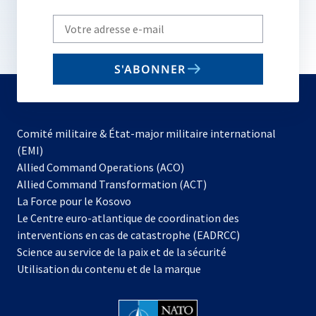
Write
your
email
S'ABONNER
to
subscribe
Comité militaire & État-major militaire international
(EMI)
s’ouvre
Allied Command Operations (ACO)
dans
Allied Command Transformation (ACT)
s’ouvre
un
La Force pour le Kosovo
dans
nouvel
Le Centre euro-atlantique de coordination des
un
onglet
interventions en cas de catastrophe (EADRCC)
nouvel
Science au service de la paix et de la sécurité
onglet
Utilisation du contenu et de la marque