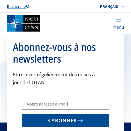
Nom de famille*
Recherche
FRANÇAIS
Menu
Abonnez-vous à nos
newsletters
Et recevez régulièrement des mises à
jour de l'OTAN.
Write
your
email
S'ABONNER
to
subscribe