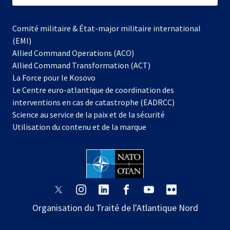
Comité militaire & État-major militaire international
(EMI)
Allied Command Operations (ACO)
Allied Command Transformation (ACT)
s’ouvre
La Force pour le Kosovo
dans
Le Centre euro-atlantique de coordination des
un
interventions en cas de catastrophe (EADRCC)
nouvel
Science au service de la paix et de la sécurité
onglet
Utilisation du contenu et de la marque
s’ouvre
s’ouvre
s’ouvre
s’ouvre
s’ouvre
s’ouvre
dans
dans
dans
dans
dans
dans
Organisation du Traité de l'Atlantique Nord
un
un
un
un
un
un
nouvel
nouvel
nouvel
nouvel
nouvel
nouvel