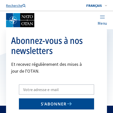
Nom de famille*
Recherche
FRANÇAIS
Menu
Abonnez-vous à nos
newsletters
Et recevez régulièrement des mises à
jour de l'OTAN.
Write
your
email
S'ABONNER
to
subscribe