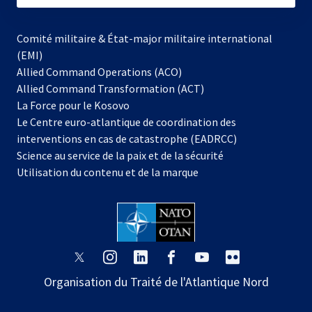
Comité militaire & État-major militaire international
(EMI)
Allied Command Operations (ACO)
Allied Command Transformation (ACT)
s’ouvre
La Force pour le Kosovo
dans
Le Centre euro-atlantique de coordination des
un
interventions en cas de catastrophe (EADRCC)
nouvel
Science au service de la paix et de la sécurité
onglet
Utilisation du contenu et de la marque
s’ouvre
s’ouvre
s’ouvre
s’ouvre
s’ouvre
s’ouvre
dans
dans
dans
dans
dans
dans
Organisation du Traité de l'Atlantique Nord
un
un
un
un
un
un
nouvel
nouvel
nouvel
nouvel
nouvel
nouvel