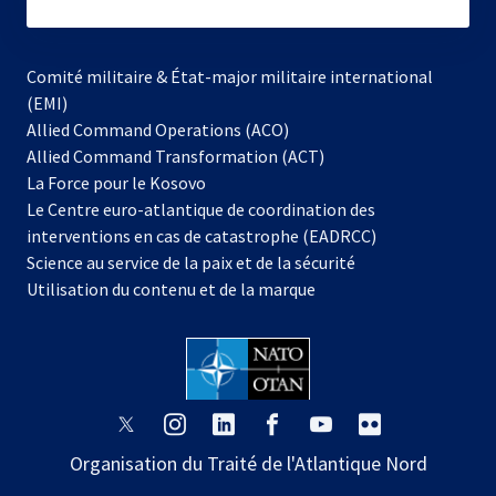
subscribe
Comité militaire & État-major militaire international
(EMI)
s’ouvre
Allied Command Operations (ACO)
dans
Allied Command Transformation (ACT)
s’ouvre
un
La Force pour le Kosovo
dans
nouvel
Le Centre euro-atlantique de coordination des
un
onglet
interventions en cas de catastrophe (EADRCC)
nouvel
Science au service de la paix et de la sécurité
onglet
Utilisation du contenu et de la marque
s’ouvre
s’ouvre
s’ouvre
s’ouvre
s’ouvre
s’ouvre
dans
dans
dans
dans
dans
dans
Organisation du Traité de l'Atlantique Nord
un
un
un
un
un
un
nouvel
nouvel
nouvel
nouvel
nouvel
nouvel