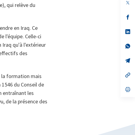
), qui relève du
s’
da
un
endre en Iraq. Ce
no
s’
 l'équipe. Celle-ci
on
da
un
raq qu'à l'extérieur
no
s’
on
da
ffectifs des
un
no
s’
on
da
un
no
s’
 la formation mais
on
da
 1546 du Conseil de
un
no
s’
 entraînant les
on
da
un
évu, de la présence des
no
on