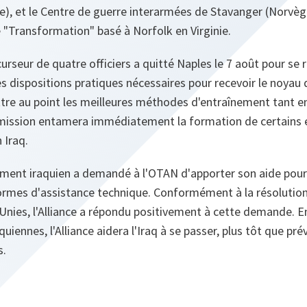
), et le Centre de guerre interarmées de Stavanger (Norvège
Transformation" basé à Norfolk en Virginie.
seur de quatre officiers a quitté Naples le 7 août pour se r
s dispositions pratiques nécessaires pour recevoir le noyau de
e au point les meilleures méthodes d'entraînement tant en I
a mission entamera immédiatement la formation de certains e
 Iraq.
ent iraquien a demandé à l'OTAN d'apporter son aide pour
formes d'assistance technique. Conformément à la résolution
Unies, l'Alliance a répondu positivement à cette demande. En
quiennes, l'Alliance aidera l'Iraq à se passer, plus tôt que pr
s.