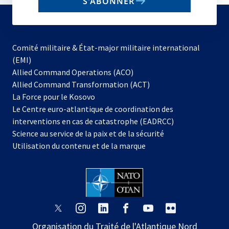
S'ABONNER
to
subscribe
Comité militaire & État-major militaire international
(EMI)
s’ouvre
Allied Command Operations (ACO)
dans
Allied Command Transformation (ACT)
s’ouvre
un
La Force pour le Kosovo
dans
nouvel
Le Centre euro-atlantique de coordination des
un
onglet
interventions en cas de catastrophe (EADRCC)
nouvel
Science au service de la paix et de la sécurité
onglet
Utilisation du contenu et de la marque
s’ouvre
s’ouvre
s’ouvre
s’ouvre
s’ouvre
s’ouvre
dans
dans
dans
dans
dans
dans
Organisation du Traité de l'Atlantique Nord
un
un
un
un
un
un