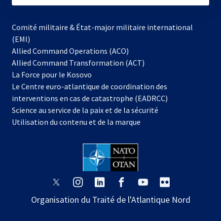
Comité militaire & État-major militaire international
(EMI)
Allied Command Operations (ACO)
Allied Command Transformation (ACT)
s’ouvre
La Force pour le Kosovo
dans
Le Centre euro-atlantique de coordination des
un
interventions en cas de catastrophe (EADRCC)
nouvel
Science au service de la paix et de la sécurité
onglet
Utilisation du contenu et de la marque
s’ouvre
s’ouvre
s’ouvre
s’ouvre
s’ouvre
s’ouvre
dans
dans
dans
dans
dans
dans
Organisation du Traité de l'Atlantique Nord
un
un
un
un
un
un
nouvel
nouvel
nouvel
nouvel
nouvel
nouvel