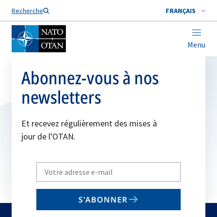
Nom de famille*
Recherche
FRANÇAIS
Menu
Abonnez-vous à nos
newsletters
Et recevez régulièrement des mises à
jour de l'OTAN.
Write
your
email
S'ABONNER
to
subscribe