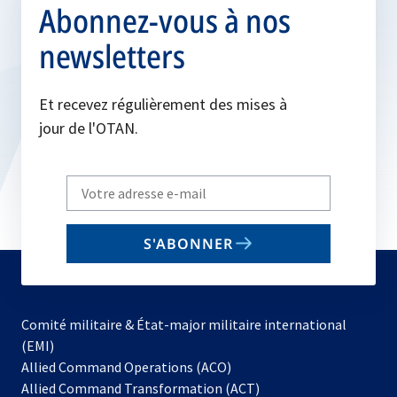
Abonnez-vous à nos
newsletters
Et recevez régulièrement des mises à
jour de l'OTAN.
Write
your
email
S'ABONNER
to
subscribe
Comité militaire & État-major militaire international
(EMI)
s’ouvre
Allied Command Operations (ACO)
dans
Allied Command Transformation (ACT)