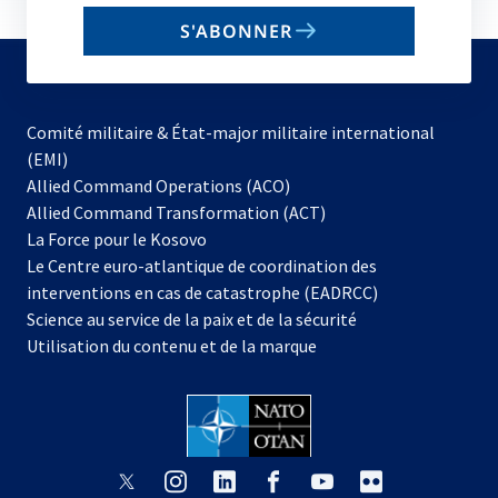
email
S'ABONNER
to
subscribe
Comité militaire & État-major militaire international
(EMI)
s’ouvre
Allied Command Operations (ACO)
dans
Allied Command Transformation (ACT)
s’ouvre
un
La Force pour le Kosovo
dans
nouvel
Le Centre euro-atlantique de coordination des
un
onglet
interventions en cas de catastrophe (EADRCC)
nouvel
Science au service de la paix et de la sécurité
onglet
Utilisation du contenu et de la marque
s’ouvre
s’ouvre
s’ouvre
s’ouvre
s’ouvre
s’ouvre