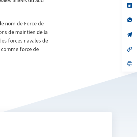
ales alliées du Sud
no
s’
on
da
un
no
s’
 le nom de Force de
on
da
un
ons de maintien de la
no
s’
on
da
des forces navales de
un
99 comme force de
no
s’
on
da
un
no
s’
on
da
un
no
on