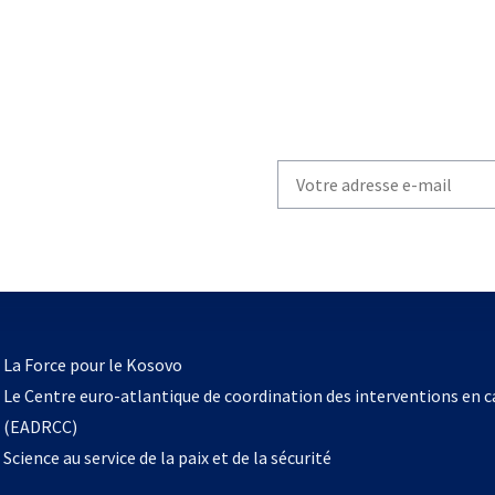
Write
your
email
to
subscribe
s’ouvre
l
La Force pour le Kosovo
dans
Le Centre euro-atlantique de coordination des interventions en 
un
(EADRCC)
nouvel
Science au service de la paix et de la sécurité
onglet