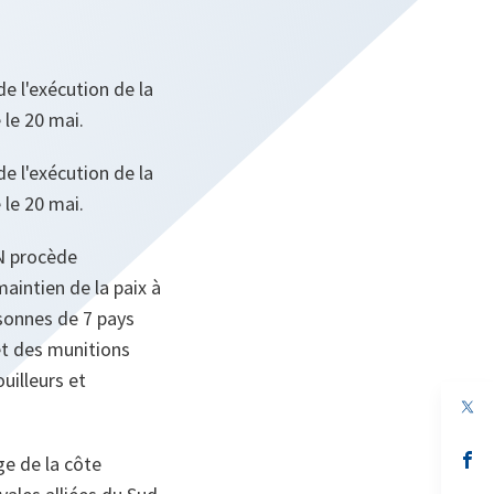
de l'exécution de la
 le 20 mai.
de l'exécution de la
 le 20 mai.
N procède
aintien de la paix à
rsonnes de 7 pays
et des munitions
uilleurs et
s’
ge de la côte
da
un