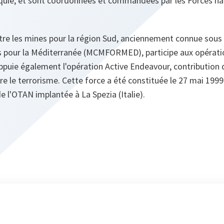
rquie, et sont coordonnées et commandées par les Forces nav
ntre les mines pour la région Sud, anciennement connue sous
es pour la Méditerranée (MCMFORMED), participe aux opérati
appuie également l'opération Active Endeavour, contribution 
tre le terrorisme. Cette force a été constituée le 27 mai 19
 l'OTAN implantée à La Spezia (Italie).