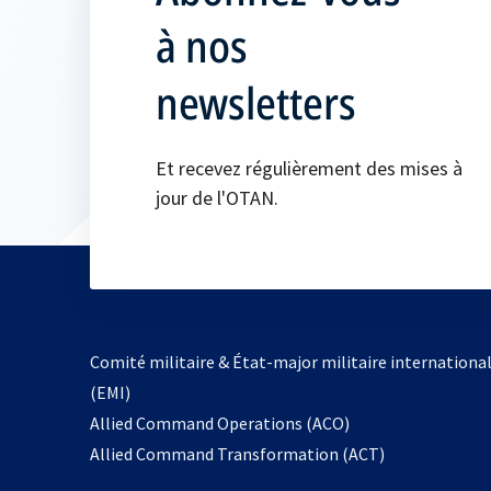
à nos
newsletters
Et recevez régulièrement des mises à
jour de l'OTAN.
Comité militaire & État-major militaire internationa
(EMI)
s’ouvre
Allied Command Operations (ACO)
dans
Allied Command Transformation (ACT)
un