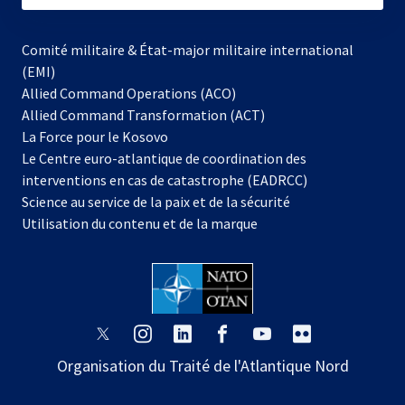
Comité militaire & État-major militaire international
(EMI)
Allied Command Operations (ACO)
Allied Command Transformation (ACT)
s’ouvre
La Force pour le Kosovo
dans
Le Centre euro-atlantique de coordination des
un
interventions en cas de catastrophe (EADRCC)
nouvel
Science au service de la paix et de la sécurité
onglet
Utilisation du contenu et de la marque
s’ouvre
s’ouvre
s’ouvre
s’ouvre
s’ouvre
s’ouvre
dans
dans
dans
dans
dans
dans
Organisation du Traité de l'Atlantique Nord
un
un
un
un
un
un
nouvel
nouvel
nouvel
nouvel
nouvel
nouvel