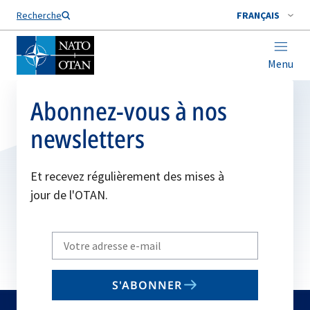
Nom de famille*
Recherche
FRANÇAIS
Menu
Abonnez-vous à nos
newsletters
Et recevez régulièrement des mises à
jour de l'OTAN.
Write
your
email
S'ABONNER
to
subscribe