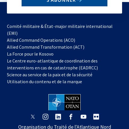
S'ABONNER
to
subscribe
Comité militaire & État-major militaire international
(EMI)
s’ouvre
Allied Command Operations (ACO)
dans
Allied Command Transformation (ACT)
s’ouvre
un
La Force pour le Kosovo
dans
nouvel
Le Centre euro-atlantique de coordination des
un
onglet
interventions en cas de catastrophe (EADRCC)
nouvel
Science au service de la paix et de la sécurité
onglet
Utilisation du contenu et de la marque
s’ouvre
s’ouvre
s’ouvre
s’ouvre
s’ouvre
s’ouvre
dans
dans
dans
dans
dans
dans
Organisation du Traité de l'Atlantique Nord
un
un
un
un
un
un