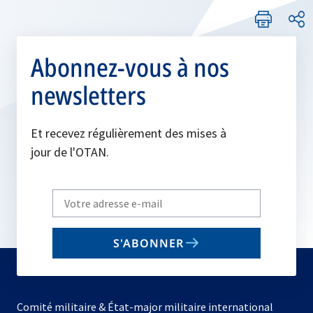
Abonnez-vous à nos
newsletters
Et recevez régulièrement des mises à
jour de l'OTAN.
Write
your
email
S'ABONNER
to
subscribe
Comité militaire & État-major militaire international