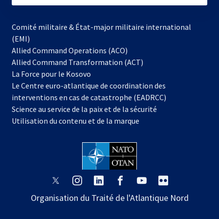
Comité militaire & État-major militaire international
(EMI)
Allied Command Operations (ACO)
Allied Command Transformation (ACT)
s’ouvre
La Force pour le Kosovo
dans
Le Centre euro-atlantique de coordination des
un
interventions en cas de catastrophe (EADRCC)
nouvel
Science au service de la paix et de la sécurité
onglet
Utilisation du contenu et de la marque
s’ouvre
s’ouvre
s’ouvre
s’ouvre
s’ouvre
s’ouvre
dans
dans
dans
dans
dans
dans
Organisation du Traité de l'Atlantique Nord
un
un
un
un
un
un
nouvel
nouvel
nouvel
nouvel
nouvel
nouvel