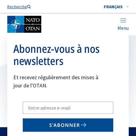
Nom de famille*
Recherche
FRANÇAIS
Menu
Abonnez-vous à nos
newsletters
Et recevez régulièrement des mises à
jour de l'OTAN.
Write
your
email
S'ABONNER
to
subscribe