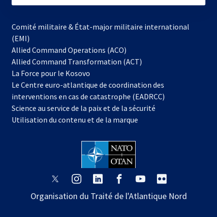
Comité militaire & État-major militaire international
(EMI)
Allied Command Operations (ACO)
Allied Command Transformation (ACT)
s’ouvre
La Force pour le Kosovo
dans
Le Centre euro-atlantique de coordination des
un
interventions en cas de catastrophe (EADRCC)
nouvel
Science au service de la paix et de la sécurité
onglet
Utilisation du contenu et de la marque
s’ouvre
s’ouvre
s’ouvre
s’ouvre
s’ouvre
s’ouvre
dans
dans
dans
dans
dans
dans
Organisation du Traité de l'Atlantique Nord
un
un
un
un
un
un
nouvel
nouvel
nouvel
nouvel
nouvel
nouvel