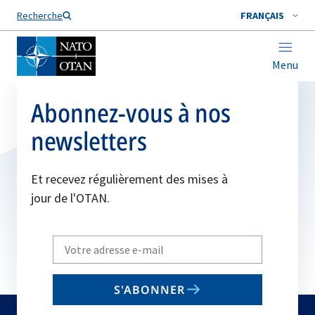
Nom de famille*
Recherche
FRANÇAIS
Menu
Abonnez-vous à nos
newsletters
Et recevez régulièrement des mises à
jour de l'OTAN.
Write
your
email
S'ABONNER
to
subscribe