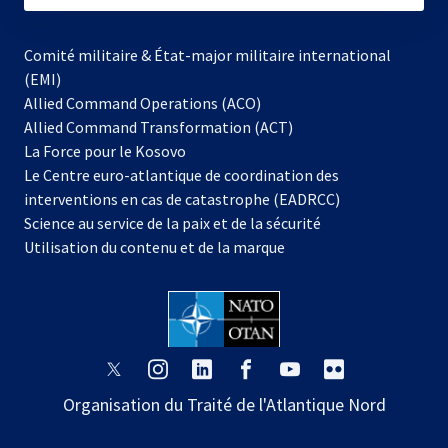
Comité militaire & État-major militaire international
(EMI)
Allied Command Operations (ACO)
Allied Command Transformation (ACT)
s’ouvre
La Force pour le Kosovo
dans
Le Centre euro-atlantique de coordination des
un
interventions en cas de catastrophe (EADRCC)
nouvel
Science au service de la paix et de la sécurité
onglet
Utilisation du contenu et de la marque
s’ouvre
s’ouvre
s’ouvre
s’ouvre
s’ouvre
s’ouvre
dans
dans
dans
dans
dans
dans
Organisation du Traité de l'Atlantique Nord
un
un
un
un
un
un
nouvel
nouvel
nouvel
nouvel
nouvel
nouvel