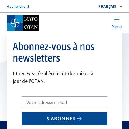
Nom de famille*
Recherche
FRANÇAIS
Menu
Abonnez-vous à nos
newsletters
Et recevez régulièrement des mises à
jour de l'OTAN.
Write
your
email
S'ABONNER
to
subscribe