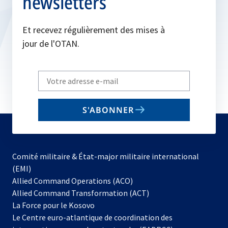
newsletters
Et recevez régulièrement des mises à
jour de l'OTAN.
Write
your
email
S'ABONNER
to
subscribe
Comité militaire & État-major militaire international
(EMI)
s’ouvre
Allied Command Operations (ACO)
dans
Allied Command Transformation (ACT)
s’ouvre
un
La Force pour le Kosovo
dans
nouvel
Le Centre euro-atlantique de coordination des