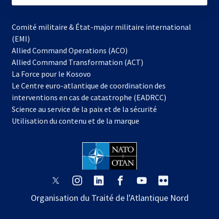
Comité militaire & État-major militaire international
(EMI)
Allied Command Operations (ACO)
Allied Command Transformation (ACT)
s’ouvre
La Force pour le Kosovo
dans
Le Centre euro-atlantique de coordination des
un
interventions en cas de catastrophe (EADRCC)
nouvel
Science au service de la paix et de la sécurité
onglet
Utilisation du contenu et de la marque
s’ouvre
s’ouvre
s’ouvre
s’ouvre
s’ouvre
s’ouvre
dans
dans
dans
dans
dans
dans
Organisation du Traité de l'Atlantique Nord
un
un
un
un
un
un
nouvel
nouvel
nouvel
nouvel
nouvel
nouvel