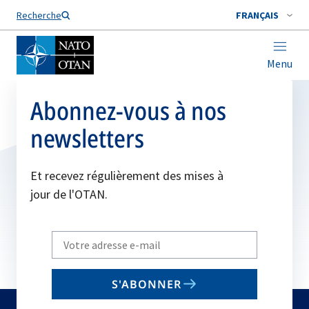
Nom de famille*
Recherche
FRANÇAIS
Menu
Abonnez-vous à nos
newsletters
Et recevez régulièrement des mises à
jour de l'OTAN.
Write
your
email
S'ABONNER
to
subscribe