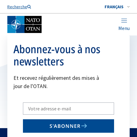
Nom de famille*
Recherche
FRANÇAIS
Menu
Abonnez-vous à nos
newsletters
Et recevez régulièrement des mises à
jour de l'OTAN.
Write
your
email
S'ABONNER
to
subscribe