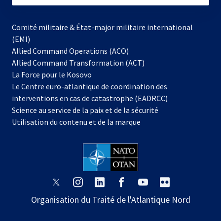
Comité militaire & État-major militaire international
(EMI)
Allied Command Operations (ACO)
Allied Command Transformation (ACT)
s’ouvre
La Force pour le Kosovo
dans
Le Centre euro-atlantique de coordination des
un
interventions en cas de catastrophe (EADRCC)
nouvel
Science au service de la paix et de la sécurité
onglet
Utilisation du contenu et de la marque
s’ouvre
s’ouvre
s’ouvre
s’ouvre
s’ouvre
s’ouvre
dans
dans
dans
dans
dans
dans
Organisation du Traité de l'Atlantique Nord
un
un
un
un
un
un
nouvel
nouvel
nouvel
nouvel
nouvel
nouvel