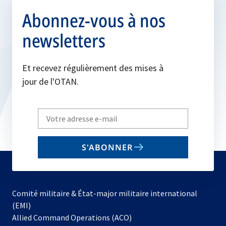
Abonnez-vous à nos
newsletters
Et recevez régulièrement des mises à
jour de l'OTAN.
Write
your
email
S'ABONNER
to
subscribe
Comité militaire & État-major militaire international
(EMI)
s’ouvre
Allied Command Operations (ACO)