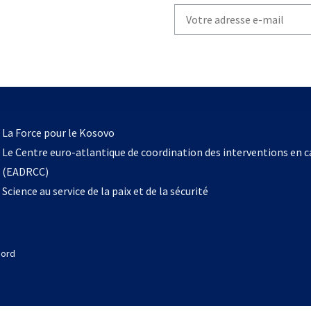
Write
your
email
to
subscribe
s’ouvre
l
La Force pour le Kosovo
dans
Le Centre euro-atlantique de coordination des interventions en 
un
(EADRCC)
nouvel
Science au service de la paix et de la sécurité
onglet
Nord