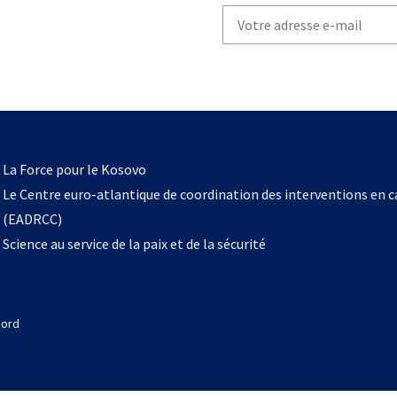
Write
your
email
to
subscribe
s’ouvre
l
La Force pour le Kosovo
dans
Le Centre euro-atlantique de coordination des interventions en 
un
(EADRCC)
nouvel
Science au service de la paix et de la sécurité
onglet
Nord