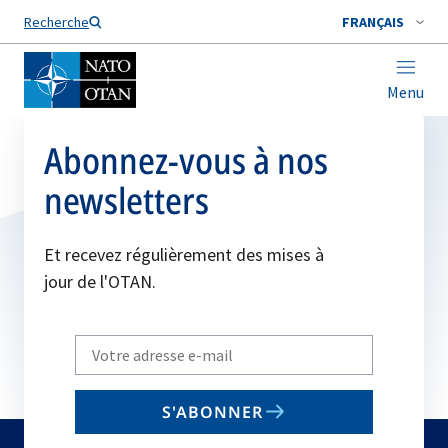
Nom de famille*
Recherche
FRANÇAIS
Menu
Abonnez-vous à nos
newsletters
Et recevez régulièrement des mises à
jour de l'OTAN.
Write
your
email
S'ABONNER
to
subscribe