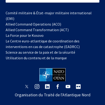
Comité militaire & État-major militaire international
(EMI)
Allied Command Operations (ACO)
Allied Command Transformation (ACT)
s’ouvre
La Force pour le Kosovo
dans
Le Centre euro-atlantique de coordination des
un
interventions en cas de catastrophe (EADRCC)
nouvel
Science au service de la paix et de la sécurité
onglet
Utilisation du contenu et de la marque
s’ouvre
s’ouvre
s’ouvre
s’ouvre
s’ouvre
s’ouvre
dans
dans
dans
dans
dans
dans
Organisation du Traité de l'Atlantique Nord
un
un
un
un
un
un
nouvel
nouvel
nouvel
nouvel
nouvel
nouvel