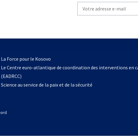
Write
your
email
to
subscribe
s’ouvre
l
La Force pour le Kosovo
dans
Le Centre euro-atlantique de coordination des interventions en 
un
(EADRCC)
nouvel
Science au service de la paix et de la sécurité
onglet
Nord