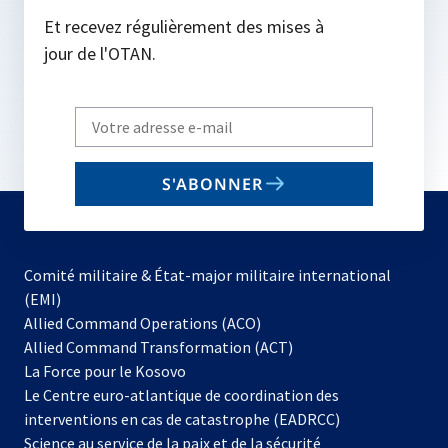
Et recevez régulièrement des mises à
jour de l'OTAN.
Write
your
email
S'ABONNER
to
subscribe
Comité militaire & État-major militaire international
(EMI)
s’ouvre
Allied Command Operations (ACO)
dans
Allied Command Transformation (ACT)
s’ouvre
un
La Force pour le Kosovo
dans
nouvel
Le Centre euro-atlantique de coordination des
un
onglet
interventions en cas de catastrophe (EADRCC)
nouvel
Science au service de la paix et de la sécurité