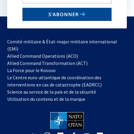
your
email
S'ABONNER
to
subscribe
Comité militaire & État-major militaire international
(EMI)
s’ouvre
Allied Command Operations (ACO)
dans
Allied Command Transformation (ACT)
s’ouvre
un
La Force pour le Kosovo
dans
nouvel
Le Centre euro-atlantique de coordination des
un
onglet
interventions en cas de catastrophe (EADRCC)
nouvel
Science au service de la paix et de la sécurité
onglet
Utilisation du contenu et de la marque