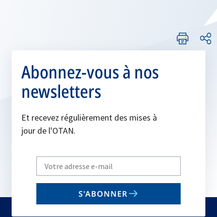
Abonnez-vous à nos
newsletters
Et recevez régulièrement des mises à
jour de l'OTAN.
Write
your
email
S'ABONNER
to
subscribe