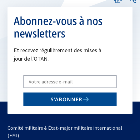
Abonnez-vous à nos
newsletters
Et recevez régulièrement des mises à
jour de l'OTAN.
Write
your
email
S'ABONNER
to
subscribe
Comité militaire & État-major militaire international
(EMI)