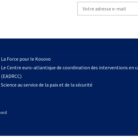
Write
your
email
to
subscribe
s’ouvre
l
La Force pour le Kosovo
dans
Le Centre euro-atlantique de coordination des interventions en 
un
(EADRCC)
nouvel
Science au service de la paix et de la sécurité
onglet
Nord