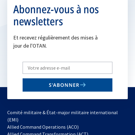
Abonnez-vous à nos
newsletters
Et recevez régulièrement des mises à
jour de l'OTAN.
Write
your
email
S'ABONNER
to
subscribe
Comité militaire & État-major militaire international
(EMI)
s’ouvre
Allied Command Operations (ACO)
dans
Allied Command Transformation (ACT)